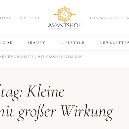
MODE · LIFESTYLE
DEIN MAGAZIN FÜR
MODE
BEAUTY
LIFESTYLE
NEWSLETTE
EINE GEWOHNHEITEN MIT GROSSER WIRKUNG
tag: Kleine
it großer Wirkung