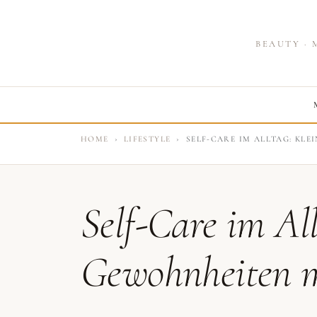
BEAUTY · 
HOME
LIFESTYLE
SELF-CARE IM ALLTAG: KL
Self-Care im All
Gewohnheiten m