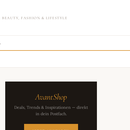
 BEAUTY, FASHION & LIFESTYLE
R
AvantShop
Deals, Trends & Inspirationen — direkt
in dein Postfach.